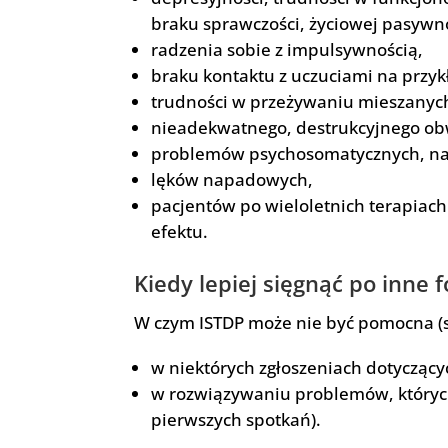
braku sprawczości, życiowej pasywno
radzenia sobie z impulsywnością,
braku kontaktu z uczuciami na przykł
trudności w przeżywaniu mieszanych u
nieadekwatnego, destrukcyjnego obw
problemów psychosomatycznych, na 
lęków napadowych,
pacjentów po wieloletnich terapiach 
efektu.
Kiedy lepiej sięgnąć po inne 
W czym ISTDP może nie być pomocna (s
w niektórych zgłoszeniach dotyczącyc
w rozwiązywaniu problemów, których
pierwszych spotkań).