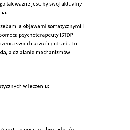
go tak ważne jest, by swój aktualny
nia.
trzebami a objawami somatycznymi i
 z pomocą psychoterapeuty ISTDP
zeniu swoich uczuć i potrzeb. To
ada, a działanie mechanizmów
utycznych w leczeniu:
 (często w poczuciu bezradności,