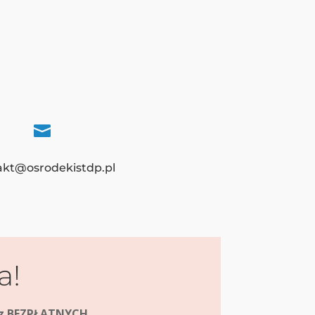

akt@osrodekistdp.pl
a!
raz BEZPŁATNYCH