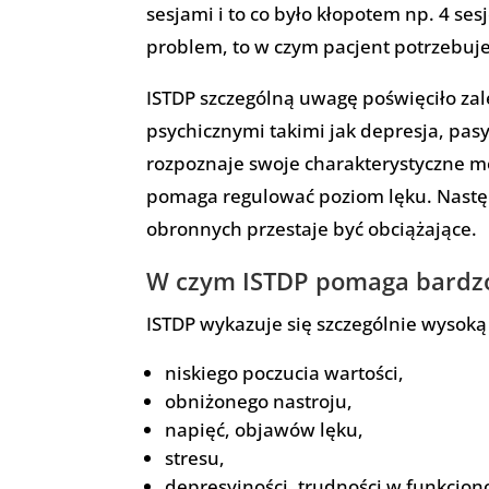
sesjami i to co było kłopotem np. 4 se
problem, to w czym pacjent potrzebuj
ISTDP szczególną uwagę poświęciło za
psychicznymi takimi jak depresja, pas
rozpoznaje swoje charakterystyczne m
pomaga regulować poziom lęku. Nastę
obronnych przestaje być obciążające.
W czym ISTDP pomaga bardzo
ISTDP wykazuje się szczególnie wysoką
niskiego poczucia wartości,
obniżonego nastroju,
napięć, objawów lęku,
stresu,
depresyjności, trudności w funkcjon