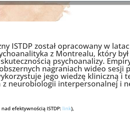
ny ISTDP został opracowany w latach
ychoanalityka z Montrealu, który był
skutecznością psychoanalizy. Empiry
 obszernych nagraniach wideo sesji
orzystuje jego wiedzę kliniczną i te
 z neurobiologii interpersonalnej i
nad efektywnością ISTDP:
link
),