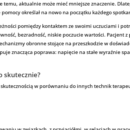
sje temu, aktualnie może mieć mniejsze znaczenie. Dlate
e pomocy określał na nowo na początku każdego spotka
leżności pomiędzy kontaktem ze swoimi uczuciami i po
ywność, bezradność, niskie poczucie wartości. Pacjent
echanizmy obronne stojące na przeszkodzie w doświadc
puje znacząca poprawa: napięcie na stałe wyraźnie sp
 skutecznie?
 skutecznością w porównaniu do innych technik terape
owaniu w związkach, z przyjaciółmi, w relacjach w pracy