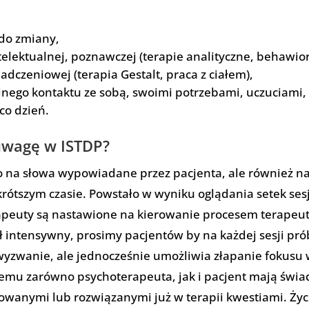
 do zmiany,
telektualnej, poznawczej (terapie analityczne, behaw
dczeniowej (terapia Gestalt, praca z ciałem),
ego kontaktu ze sobą, swoimi potrzebami, uczuciami,
co dzień.
uwagę w ISTDP?
o na słowa wypowiadane przez pacjenta, ale również na r
rótszym czasie. Powstało w wyniku oglądania setek ses
apeuty są nastawione na kierowanie procesem terapeuty
ł intensywny, prosimy pacjentów by na każdej sesji pró
 wyzwanie, ale jednocześnie umożliwia złapanie fokusu
temu zarówno psychoterapeuta, jak i pacjent mają świa
zowanymi lub rozwiązanymi już w terapii kwestiami. Życ