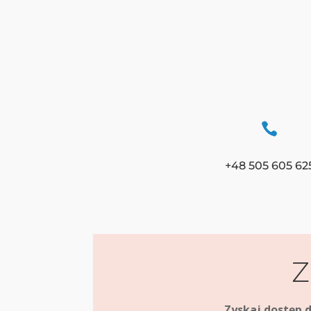

+48 505 605 62
Z
Zyskaj dostęp 