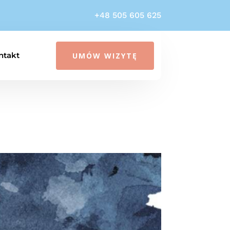
+48
505 605 625
ntakt
UMÓW WIZYTĘ